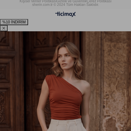
Kişisel Veriler Politikası
Gizlilik ve Güvenlik
Çerez Politikası
sherin.com.tr © 2024 Tüm Hakları Saklıdır.
%10 İNDİRİM