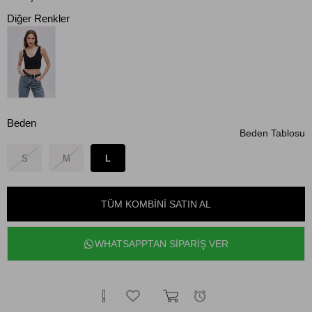
Diğer Renkler
Beden
Beden Tablosu
S
M
L
TÜM KOMBINI SATIN AL
WHATSAPPTAN SİPARİŞ VER