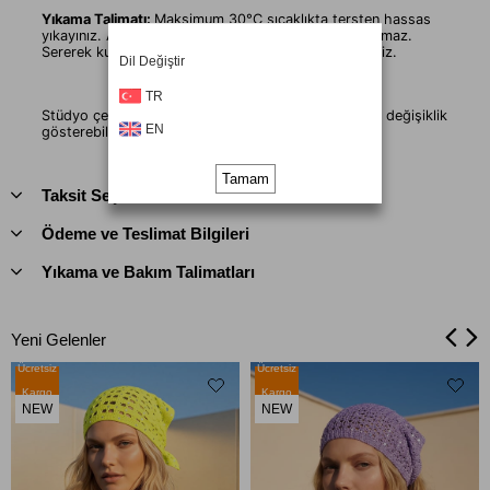
Yıkama Talimatı:
Maksimum 30°C sıcaklıkta tersten hassas
yıkayınız. Ağartıcı kullanmayınız. Kurutucuda kurutulmaz.
Sererek kurutunuz. Düşük sıcaklıkta tersten ütüleyiniz.
Dil Değiştir
TR
Stüdyo çekimlerinde renkler ışık farklılığından dolayı değişiklik
EN
gösterebilir.
Tamam
Taksit Seçenekleri
Ödeme ve Teslimat Bilgileri
Yıkama ve Bakım Talimatları
Yeni Gelenler
Ücretsiz
Ücretsiz
Kargo
Kargo
NEW
NEW