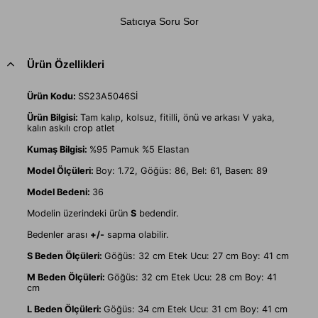
Satıcıya Soru Sor
Ürün Özellikleri
Ürün Kodu:
SS23A5046Sİ
Ürün Bilgisi:
Tam kalıp, kolsuz, fitilli, önü ve arkası V yaka,
kalın askılı crop atlet
Kumaş Bilgisi:
%95 Pamuk %5 Elastan
Model Ölçüleri:
Boy: 1.72, Göğüs: 86, Bel: 61, Basen: 89
Model Bedeni:
36
Modelin üzerindeki ürün
S
bedendir.
Bedenler arası
+/-
sapma olabilir.
S Beden Ölçüleri:
Göğüs: 32 cm Etek Ucu: 27 cm Boy: 41 cm
M Beden Ölçüleri:
Göğüs: 32 cm Etek Ucu: 28 cm Boy: 41
cm
L Beden Ölçüleri:
Göğüs: 34 cm Etek Ucu: 31 cm Boy: 41 cm