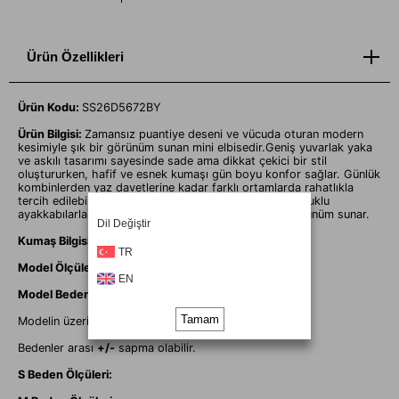
Ürün Özellikleri
Ürün Kodu:
SS26D5672BY
Ürün Bilgisi:
Zamansız puantiye deseni ve vücuda oturan modern
kesimiyle şık bir görünüm sunan mini elbisedir.Geniş yuvarlak yaka
ve askılı tasarımı sayesinde sade ama dikkat çekici bir stil
oluştururken, hafif ve esnek kumaşı gün boyu konfor sağlar. Günlük
kombinlerden yaz davetlerine kadar farklı ortamlarda rahatlıkla
tercih edilebilen bu model; sandalet, sneaker veya topuklu
ayakkabılarla kolayca tamamlanarak stil sahibi bir görünüm sunar.
Dil Değiştir
Kumaş Bilgisi:
%70 COT %27 PES %3 EA
TR
Model Ölçüleri:
EN
Model Bedeni:
36
Tamam
Modelin üzerindeki ürün
S
bedendir.
Bedenler arası
+/-
sapma olabilir.
S Beden Ölçüleri: