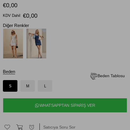
€0,00
€0,00
KDV Dahil
Diğer Renkler
Beden
Beden Tablosu
S
M
L
WHATSAPPTAN SİPARİŞ VER
Satıcıya Soru Sor