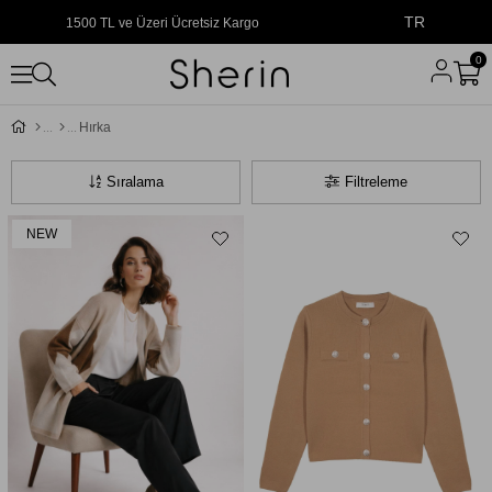
TR
1500 TL ve Üzeri Ücretsiz Kargo
0
Hırka
Sıralama
Filtreleme
NEW