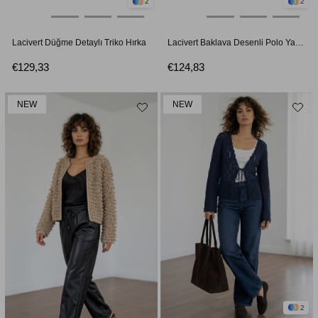
2
2
Lacivert Düğme Detaylı Triko Hırka
Lacivert Baklava Desenli Polo Yaka Triko Kazak
€129,33
€124,83
NEW
NEW
2