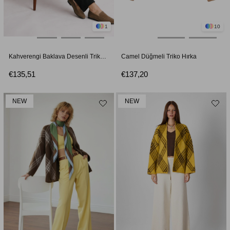
1
10
Kahverengi Baklava Desenli Triko Hırka
Camel Düğmeli Triko Hırka
€135,51
€137,20
NEW
NEW