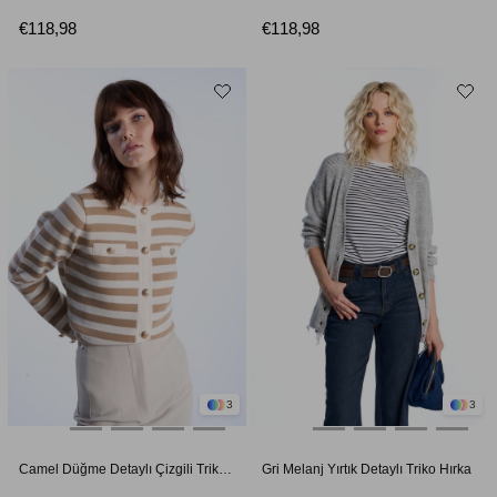
€118,98
€118,98
3
3
Camel Düğme Detaylı Çizgili Triko Hırka
Gri Melanj Yırtık Detaylı Triko Hırka