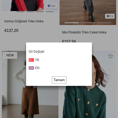
10
3
Kırmızı Düğmeli Triko Hırka
€137,20
Mor Püsküllü Triko Ceket Hırka
€157,56
Dil Değiştir
NEW
TR
EN
Tamam