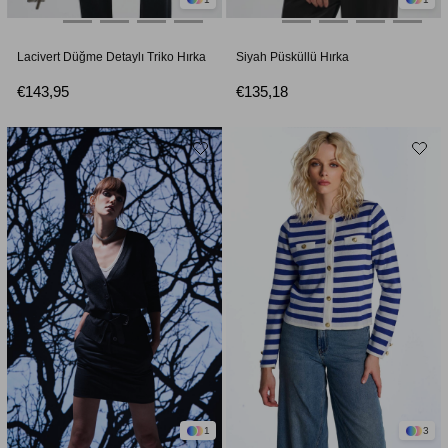
Lacivert Düğme Detaylı Triko Hırka
Siyah Püsküllü Hırka
€143,95
€135,18
1
3