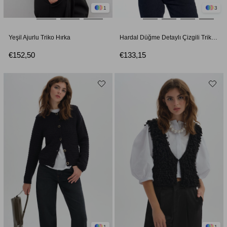
1
3
Yeşil Ajurlu Triko Hırka
Hardal Düğme Detaylı Çizgili Triko Hırka
€152,50
€133,15
1
1