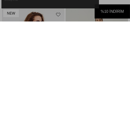
%10 İNDİRİM
NEW
2
2
Lacivert Çoban Düğmeli Saç Örgülü Triko Hırka
Camel Düz Yakalı Basic Triko Hırka
€140,44
€124,24