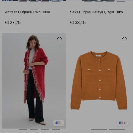
Antrasit Düğmeli Triko Hırka
Saks Düğme Detaylı Çizgili Triko Hırka
€127,75
€133,15
3
10