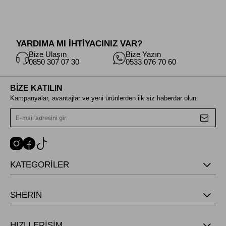
Yaka Tasarımı:
Blazer
ceketlerde genellikle düz veya geniş yaka
tasarımı kullanılır. Bu yaka tasarımı daha profesyonel bir görünüm
sağlar.
YARDIMA MI İHTİYACINIZ VAR?
Bize Ulaşın
Bize Yazın
Kol Uzunluğu: Genellikle bileklerin biraz üstünde sonlanan tam boyutlu
0850 307 07 30
0533 076 70 60
kollara sahiptir.
Düğme Detayı: Blazer ceketlerde tek veya çift sıralı düğme detayları
BİZE KATILIN
kullanılır. Düğmeler ceketin ön kısmını kapatan ve düzgün bir görünüm
Kampanyalar, avantajlar ve yeni ürünlerden ilk siz haberdar olun.
sağlayan önemli bir unsurdur.
Kombinasyon: Resmi veya yarı resmi etkinliklerde tercih edilir. Ofis
giyiminde, iş toplantılarında veya özel etkinliklerde kullanılabilir.
Elbiselerin üzerine veya bluzlarla kombinlenerek kullanılabilir.
Kesim ve Şekil: Kot ceketler daha rahat ve gevşek bir kesime sahiptir.
KATEGORİLER
Genellikle vücut hatlarını takip etmeyen daha serbest bir formdadır.
Kumaş: Kot ceketler genellikle kot (denim) kumaştan yapılır. Bu kumaş
SHERIN
dayanıklı ve rahattır.
Yaka Tasarımı: Kot ceketlerde genellikle klasik yuvarlak veya "V"
HIZLI ERİŞİM