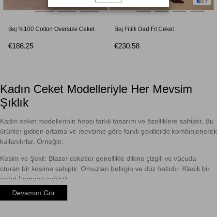
1
3
Bej %100 Cotton Oversize Ceket
Bej Fitilli Dad Fit Ceket
€186,25
€230,58
Kadın Ceket Modelleriyle Her Mevsim
Şıklık
Kadın ceket
modellerinin hepsi farklı tasarım ve özelliklere sahiptir. Bu
ürünler gidilen ortama ve mevsime göre farklı şekillerde kombinlenerek
kullanılırlar. Örneğin:
Kesim ve Şekil: Blazer ceketler genellikle dikine çizgili ve vücuda
oturan bir kesime sahiptir. Omuzları belirgin ve düz hatlıdır. Klasik bir
ceket formuna sahiptir.
Devamını Gör
Kumaş: Genellikle yün, keten, pamuk veya sentetik karışımlı kumaşlar
kullanılır. Daha resmi ve şık bir görünüm sağlamak için daha kaliteli
kumaşlar tercih edilebilir.