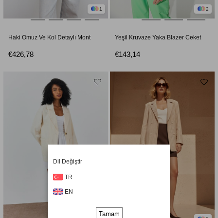
1
2
Haki Omuz Ve Kol Detaylı Mont
Yeşil Kruvaze Yaka Blazer Ceket
€426,78
€143,14
Dil Değiştir
TR
EN
Tamam