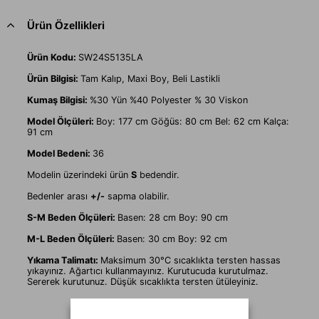
Ürün Özellikleri
Ürün Kodu:
SW24S5135LA
Ürün Bilgisi:
Tam Kalıp, Maxi Boy, Beli Lastikli
Kumaş Bilgisi:
%30 Yün %40 Polyester % 30 Viskon
Model Ölçüleri:
Boy: 177 cm Göğüs: 80 cm Bel: 62 cm Kalça:
91 cm
Model Bedeni:
36
Modelin üzerindeki ürün
S
bedendir.
Bedenler arası
+/-
sapma olabilir.
S-M Beden Ölçüleri:
Basen: 28 cm Boy: 90 cm
M-L Beden Ölçüleri:
Basen: 30 cm Boy: 92 cm
Yıkama Talimatı:
Maksimum 30°C sıcaklıkta tersten hassas
yıkayınız. Ağartıcı kullanmayınız. Kurutucuda kurutulmaz.
Sererek kurutunuz. Düşük sıcaklıkta tersten ütüleyiniz.