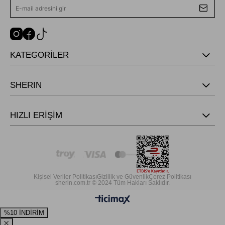
KATEGORİLER
SHERIN
HIZLI ERİŞİM
Kişisel Veriler Politikası
Gizlilik ve Güvenlik
Çerez Politikası
sherin.com.tr © 2024 Tüm Hakları Saklıdır.
%10 İNDİRİM