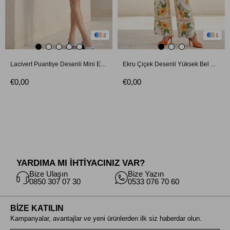
2
1
Lacivert Puantiye Desenli Mini Elbise
Ekru Çiçek Desenli Yüksek Bel Bol Paça Pantolon
€0,00
€0,00
YARDIMA MI İHTİYACINIZ VAR?
Bize Ulaşın
Bize Yazın
0850 307 07 30
0533 076 70 60
BİZE KATILIN
Kampanyalar, avantajlar ve yeni ürünlerden ilk siz haberdar olun.