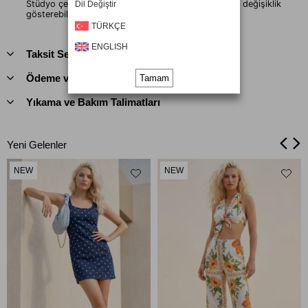
Stüdyo çekimlerinde renkler ışık farklılığından dolayı değişiklik
Dil Değiştir
gösterebilir.
TÜRKÇE
ENGLISH
Taksit Seçenekleri
Ödeme ve Teslimat Bilgileri
Tamam
Yıkama ve Bakım Talimatları
Yeni Gelenler
NEW
NEW