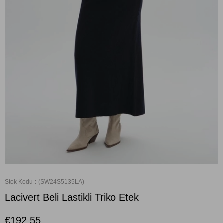
Stok Kodu
(SW24S5135LA)
Lacivert Beli Lastikli Triko Etek
€192,55