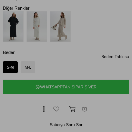
Diğer Renkler
Beden
Beden Tablosu
S-M
M-L
WHATSAPPTAN SİPARİŞ VER
Satıcıya Soru Sor