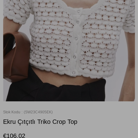
Stok Kodu
(SW23C4905EK)
Ekru Çıtçıtlı Triko Crop Top
€106,02