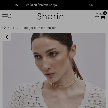
TR
1500 TL ve Üzeri Ücretsiz Kargo
0
Ekru Çıtçıtlı Triko Crop Top