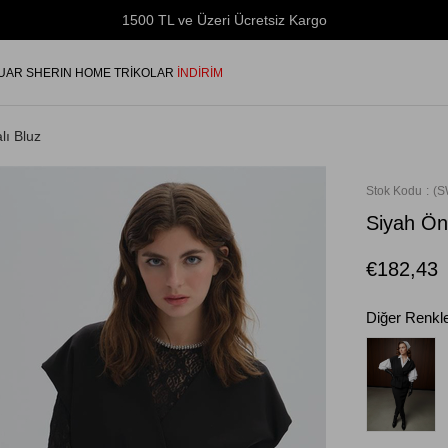
1500 TL ve Üzeri Ücretsiz Kargo
UAR
SHERIN HOME
TRİKOLAR
İNDİRİM
ı Bluz
Stok Kodu
(S
Siyah Ön
€182,43
Diğer Renkl