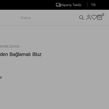
Sipariş Takibi
TR
0
W24BL5224Sİ)
den Bağlamalı Bluz
er