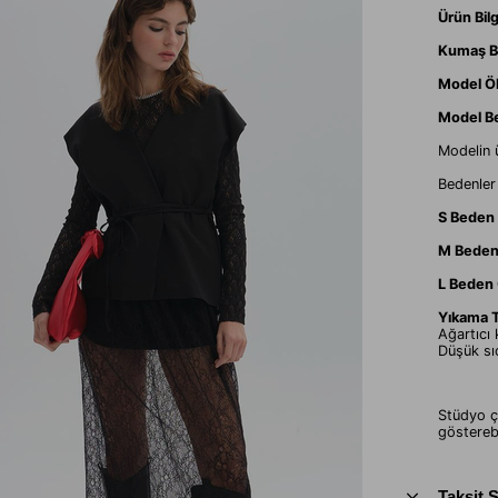
Ürün Bilg
Kumaş Bi
Model Öl
Model B
Modelin 
Bedenler
S Beden 
M Beden 
L Beden 
Yıkama T
Ağartıcı
Düşük sıc
Stüdyo çe
gösterebi
Taksit 