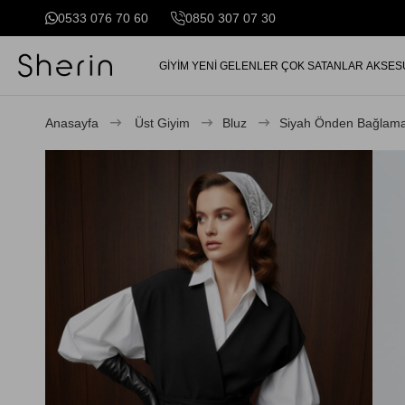
0533 076 70 60
0850 307 07 30
GİYİM
YENİ GELENLER
ÇOK SATANLAR
AKSES
Anasayfa
Üst Giyim
Bluz
Siyah Önden Bağlamal