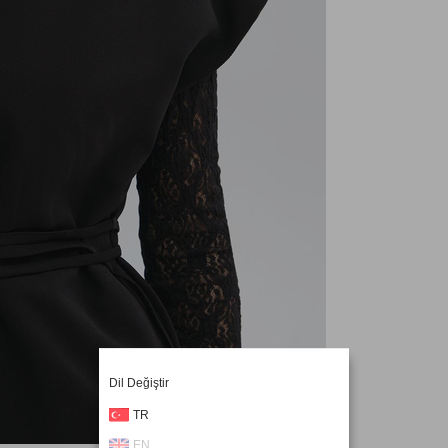
Dil Değiştir
TR
EN