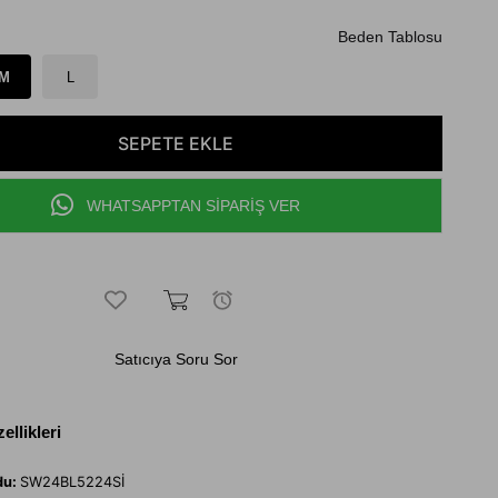
Beden Tablosu
M
L
WHATSAPPTAN SİPARİŞ VER
Satıcıya Soru Sor
ellikleri
du:
SW24BL5224Sİ