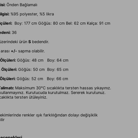
isi:
Önden Bağlamalı
lgisi:
%95 polyester, %5 likra
çüleri:
Boy: 177 cm Göğüs: 80 cm Bel: 62 cm Kalça: 91 cm
edeni:
36
üzerindeki ürün
S
bedendir.
 arası
+/-
sapma olabilir.
Ölçüleri:
Göğüs: 48 cm Boy: 64 cm
Ölçüleri:
Göğüs: 50 cm Boy: 65 cm
Ölçüleri:
Göğüs: 52 cm Boy: 66 cm
alimatı:
Maksimum 30°C sıcaklıkta tersten hassas yıkayınız.
 kullanmayınız. Kurutucuda kurutulmaz. Sererek kurutunuz.
aklıkta tersten ütüleyiniz.
kimlerinde renkler ışık farklılığından dolayı değişiklik
lir
Seçenekleri