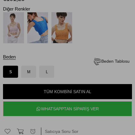
Diğer Renkler
Beden
Beden Tablosu
S
M
L
TÜM KOMBINI SATIN AL
WHATSAPPTAN SİPARİŞ VER
Satıcıya Soru Sor