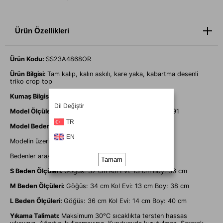
Ürün Özellikleri
Ürün Kodu:
SS23A4868OR
Ürün Bilgisi:
Tam kalıp, kalın askılı, kare yaka, kabartma desenli
triko crop top
Kumaş Bilgisi:
%100 Polyester
Dil Değiştir
Model Ölçüleri:
Boy: 1.72, Göğüs: 83, Bel: 62, Basen: 91
TR
Model Bedeni:
36
EN
Modelin üzerindeki ürün
S
bedendir.
Bedenler arası
+/-
sapma olabilir.
Tamam
S Beden Ölçüleri:
Göğüs: 32 cm Kol Evi: 13 cm Boy: 36 cm
M Beden Ölçüleri:
Göğüs: 34 cm Kol Evi: 13 cm Boy: 38 cm
L Beden Ölçüleri:
Göğüs: 36 cm Kol Evi: 14 cm Boy: 40 cm
Yıkama Talimatı:
Maksimum 30°C sıcaklıkta tersten hassas