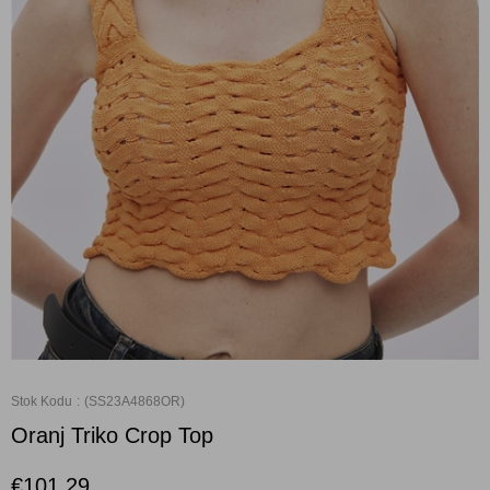
Stok Kodu
(SS23A4868OR)
Oranj Triko Crop Top
€101,29