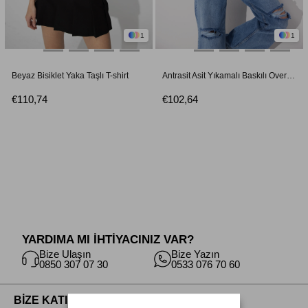
1
1
Beyaz Bisiklet Yaka Taşlı T-shirt
Antrasit Asit Yıkamalı Baskılı Oversize T-shirt
€110,74
€102,64
YARDIMA MI İHTİYACINIZ VAR?
Bize Ulaşın
Bize Yazın
0850 307 07 30
0533 076 70 60
BİZE KATILIN