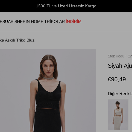
1500 TL ve Üzeri Ücretsiz Kargo
ESUAR
SHERIN HOME
TRİKOLAR
İNDİRİM
ka Askılı Triko Bluz
Stok Kodu
(S
Siyah Aju
€90,49
Diğer Renkl