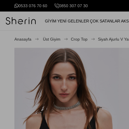
0533 076 70 60
0850 307 07 30
GİYİM
YENİ GELENLER
ÇOK SATANLAR
AKS
Anasayfa
Üst Giyim
Crop Top
Siyah Ajurlu V Ya