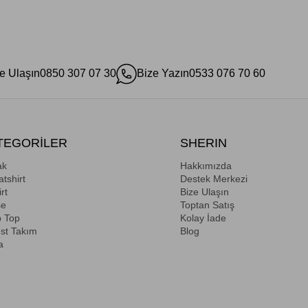
e Ulaşın
0850 307 07 30
Bize Yazın
0533 076 70 60
TEGORİLER
SHERIN
ak
Hakkımızda
tshirt
Destek Merkezi
rt
Bize Ulaşın
se
Toptan Satış
p Top
Kolay İade
Üst Takım
Blog
a