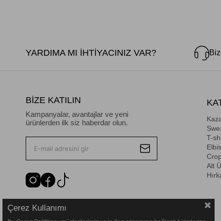
YARDIMA MI İHTİYACINIZ VAR?
Biz
BİZE KATILIN
KA
Kampanyalar, avantajlar ve yeni
Kaz
ürünlerden ilk siz haberdar olun.
Swea
T-shi
Elbi
Cro
Alt 
Hırk
Çerez Kullanımı