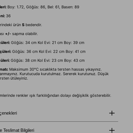
eri:
Boy: 1.72, Göğüs: 86, Bel: 61, Basen: 89
ni:
36
rindeki ürün
S
bedendir.
ası
+/-
sapma olabilir.
üleri:
Göğüs: 34 cm Kol Evi: 21 cm Boy: 39 cm
çüleri:
Göğüs: 36 cm Kol Evi: 22 cm Boy: 41 cm
üleri:
Göğüs: 38 cm Kol Evi: 23 cm Boy: 43 cm
matı:
Maksimum 30°C sıcaklıkta tersten hassas yıkayınız.
llanmayınız. Kurutucuda kurutulmaz. Sererek kurutunuz. Düşük
ersten ütüleyiniz.
lerinde renkler ışık farklılığından dolayı değişiklik gösterebilir.
çenekleri
Teslimat Bilgileri