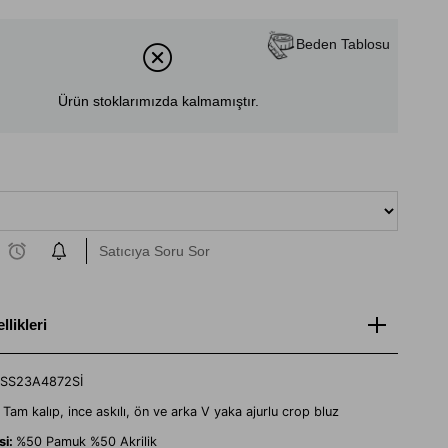
Beden Tablosu
Ürün stoklarımızda kalmamıştır.
Satıcıya Soru Sor
likleri
SS23A4872Sİ
:
Tam kalıp, ince askılı, ön ve arka V yaka ajurlu crop bluz
si:
%50 Pamuk %50 Akrilik