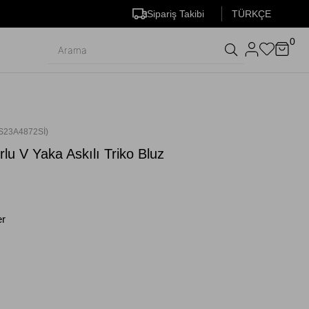
Sipariş Takibi
TÜRKÇE
0
S23A4872Sİ)
rlu V Yaka Askılı Triko Bluz
er