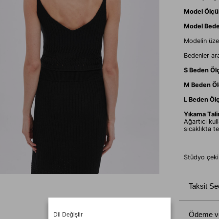
Model Ölçül
Model Bede
Modelin üze
Bedenler ar
S Beden Ölç
M Beden Öl
L Beden Ölç
Yıkama Tali
Ağartıcı ku
sıcaklıkta t
Stüdyo çekim
Taksit Se
Ödeme ve 
Dil Değiştir