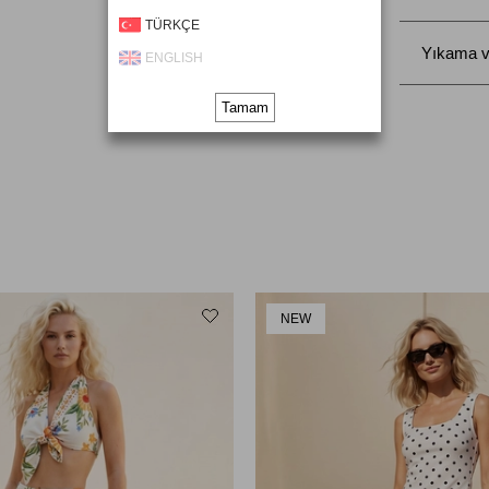
TÜRKÇE
Yıkama v
ENGLISH
Tamam
NEW