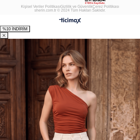
Kişisel Veriler Politikası
Gizlilik ve Güvenlik
Çerez Politikası
sherin.com.tr © 2024 Tüm Hakları Saklıdır.
%10 İNDİRİM