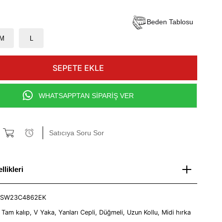
Beden Tablosu
M
L
WHATSAPPTAN SİPARİŞ VER
Satıcıya Soru Sor
likleri
SW23C4862EK
:
Tam kalıp, V Yaka, Yanları Cepli, Düğmeli, Uzun Kollu, Midi hırka