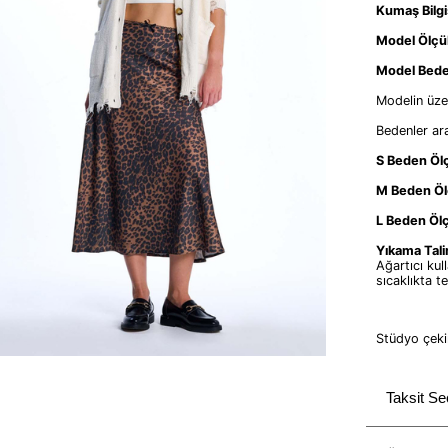
Kumaş Bilgi
Model Ölçül
Model Bede
Modelin üze
Bedenler ar
S Beden Ölç
M Beden Öl
L Beden Ölç
Yıkama Tali
Ağartıcı ku
sıcaklıkta t
Stüdyo çekim
Taksit Se