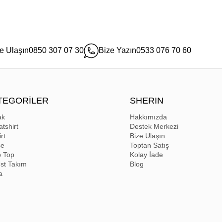
e Ulaşın
0850 307 07 30
Bize Yazın
0533 076 70 60
TEGORİLER
SHERIN
ak
Hakkımızda
tshirt
Destek Merkezi
rt
Bize Ulaşın
se
Toptan Satış
p Top
Kolay İade
Üst Takım
Blog
a