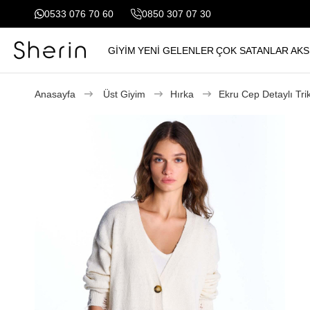
0533 076 70 60
0850 307 07 30
GİYİM
YENİ GELENLER
ÇOK SATANLAR
AKS
Anasayfa
Üst Giyim
Hırka
Ekru Cep Detaylı Tri