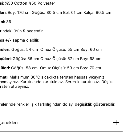
si:
%50 Cotton %50 Polyester
eri:
Boy: 176 cm Göğüs: 80.5 cm Bel: 61 cm Kalça: 90.5 cm
ni:
36
rindeki ürün
S
bedendir.
ası
+/-
sapma olabilir.
üleri:
Göğüs: 54 cm Omuz Ölçüsü: 55 cm Boy: 66 cm
çüleri:
Göğüs: 56 cm Omuz Ölçüsü: 57 cm Boy: 68 cm
üleri:
Göğüs: 58 cm Omuz Ölçüsü: 59 cm Boy: 70 cm
matı:
Maksimum 30°C sıcaklıkta tersten hassas yıkayınız.
llanmayınız. Kurutucuda kurutulmaz. Sererek kurutunuz. Düşük
ersten ütüleyiniz.
lerinde renkler ışık farklılığından dolayı değişiklik gösterebilir.
çenekleri