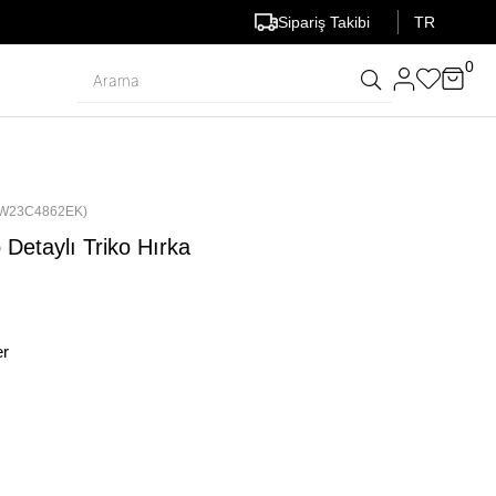
Sipariş Takibi
TR
0
W23C4862EK)
Detaylı Triko Hırka
er