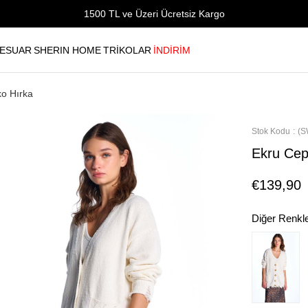
1500 TL ve Üzeri Ücretsiz Kargo
ESUAR
SHERIN HOME
TRİKOLAR
İNDİRİM
ko Hırka
Stok Kodu
(S
Ekru Cep 
€139,90
Diğer Renkl