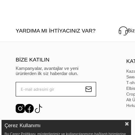
YARDIMA MI İHTİYACINIZ VAR?
Biz
BİZE KATILIN
KA
Kampanyalar, avantajlar ve yeni
Kaz
ürünlerden ilk siz haberdar olun.
Swea
T-shi
Elbi
Cro
Alt 
Hırk
Çerez Kullanımı
Bu Çerez Politikası, müşterilerimiz ve kullanıcılarımızın bağlantı birimlerine