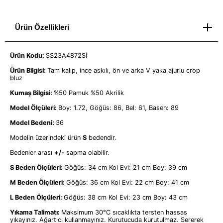
Ürün Özellikleri
Ürün Kodu:
SS23A4872Sİ
Ürün Bilgisi:
Tam kalıp, ince askılı, ön ve arka V yaka ajurlu crop
bluz
Kumaş Bilgisi:
%50 Pamuk %50 Akrilik
Model Ölçüleri:
Boy: 1.72, Göğüs: 86, Bel: 61, Basen: 89
Model Bedeni:
36
Modelin üzerindeki ürün
S
bedendir.
Bedenler arası
+/-
sapma olabilir.
S Beden Ölçüleri:
Göğüs: 34 cm Kol Evi: 21 cm Boy: 39 cm
M Beden Ölçüleri:
Göğüs: 36 cm Kol Evi: 22 cm Boy: 41 cm
L Beden Ölçüleri:
Göğüs: 38 cm Kol Evi: 23 cm Boy: 43 cm
Yıkama Talimatı:
Maksimum 30°C sıcaklıkta tersten hassas
yıkayınız. Ağartıcı kullanmayınız. Kurutucuda kurutulmaz. Sererek