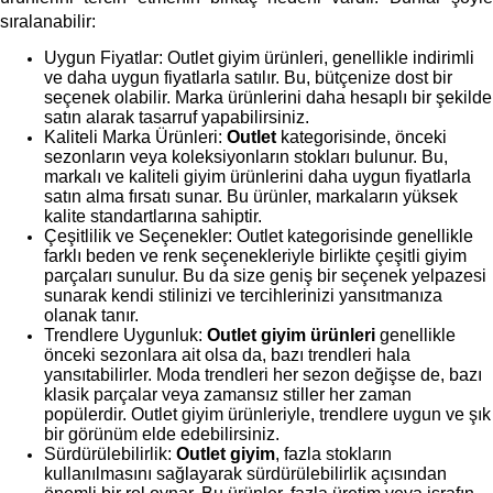
sıralanabilir:
Uygun Fiyatlar: Outlet giyim ürünleri, genellikle indirimli 
ve daha uygun fiyatlarla satılır. Bu, bütçenize dost bir 
seçenek olabilir. Marka ürünlerini daha hesaplı bir şekilde 
satın alarak tasarruf yapabilirsiniz.
Kaliteli Marka Ürünleri: 
Outlet
 kategorisinde, önceki 
sezonların veya koleksiyonların stokları bulunur. Bu, 
markalı ve kaliteli giyim ürünlerini daha uygun fiyatlarla 
satın alma fırsatı sunar. Bu ürünler, markaların yüksek 
kalite standartlarına sahiptir.
Çeşitlilik ve Seçenekler: Outlet kategorisinde genellikle 
farklı beden ve renk seçenekleriyle birlikte çeşitli giyim 
parçaları sunulur. Bu da size geniş bir seçenek yelpazesi 
sunarak kendi stilinizi ve tercihlerinizi yansıtmanıza 
olanak tanır.
Trendlere Uygunluk: 
Outlet giyim ürünleri 
genellikle 
önceki sezonlara ait olsa da, bazı trendleri hala 
yansıtabilirler. Moda trendleri her sezon değişse de, bazı 
klasik parçalar veya zamansız stiller her zaman 
popülerdir. Outlet giyim ürünleriyle, trendlere uygun ve şık 
bir görünüm elde edebilirsiniz.
Sürdürülebilirlik: 
Outlet giyim
, fazla stokların 
kullanılmasını sağlayarak sürdürülebilirlik açısından 