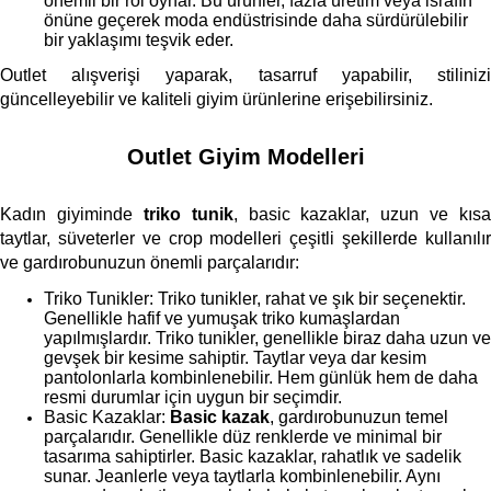
önemli bir rol oynar. Bu ürünler, fazla üretim veya israfın 
önüne geçerek moda endüstrisinde daha sürdürülebilir 
bir yaklaşımı teşvik eder.
Outlet alışverişi yaparak, tasarruf yapabilir, stilinizi 
güncelleyebilir ve kaliteli giyim ürünlerine erişebilirsiniz.
Outlet Giyim Modelleri
Kadın giyiminde 
triko tunik
, basic kazaklar, uzun ve kısa 
taytlar, süveterler ve crop modelleri çeşitli şekillerde kullanılır 
ve gardırobunuzun önemli parçalarıdır:
Triko Tunikler: Triko tunikler, rahat ve şık bir seçenektir. 
Genellikle hafif ve yumuşak triko kumaşlardan 
yapılmışlardır. Triko tunikler, genellikle biraz daha uzun ve 
gevşek bir kesime sahiptir. Taytlar veya dar kesim 
pantolonlarla kombinlenebilir. Hem günlük hem de daha 
resmi durumlar için uygun bir seçimdir.
Basic Kazaklar: 
Basic kazak
, gardırobunuzun temel 
parçalarıdır. Genellikle düz renklerde ve minimal bir 
tasarıma sahiptirler. Basic kazaklar, rahatlık ve sadelik 
sunar. Jeanlerle veya taytlarla kombinlenebilir. Aynı 