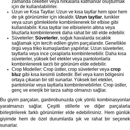
zamanda ceketler veya hırkalarla katmanlar oluşturmak 
için de kullanılabilirler.
Uzun ve Kısa Taytlar: Uzun ve kısa taytlar hem spor hem 
de şık görünümler için idealdir. 
Uzun taytlar
, tunikler 
veya uzun gömleklerle kombinlenerek bir elbise gibi 
kullanılabilir. Kısa taytlar ise elbiselerin altına veya 
bluzlarla kombinlenerek daha rahat bir stil elde edebilir.
Süveterler: 
Süveterler
, soğuk havalarda sıcaklık 
sağlamak için tercih edilen giyim parçalarıdır. Genellikle 
örgü veya triko kumaşlardan yapılırlar. Uzun süveterler, 
taytlarla veya ince çoraplarla kombinlenebilir. Daha kısa 
süveterler, yüksek bel etekler veya pantolonlarla 
kombinlenerek tarzlı bir görünüm elde edebilir.
Crop Modeller: Crop üstler, crop süveterler veya 
crop 
bluz
 gibi kısa kesimli üstlerdir. Bel veya karın bölgesini 
ortaya çıkaran bir stil sunarlar. Yüksek bel etekler, 
pantolonlar veya taytlarla kombinlenebilirler. Crop üstler, 
genç ve enerjik bir tarza sahip olmanızı sağlar.
Bu giyim parçaları, gardırobunuzda çok yönlü kombinasyonlar 
yaratmanızı sağlar. Çeşitli stillerle ve diğer parçalarla 
birleştirilerek farklı görünümler elde edebilirsiniz. Hem günlük 
giyimde hem de özel durumlarda şık ve rahat bir seçenek 
sunarlar. 