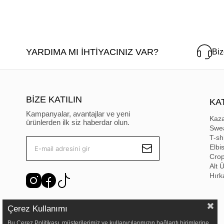
YARDIMA MI İHTİYACINIZ VAR?
Biz
BİZE KATILIN
KA
Kampanyalar, avantajlar ve yeni
Kaz
ürünlerden ilk siz haberdar olun.
Swea
T-shi
Elbi
Cro
Alt 
Hırk
Çerez Kullanımı
Bu Çerez Politikası, müşterilerimiz ve kullanıcılarımızın bağlantı birimlerine