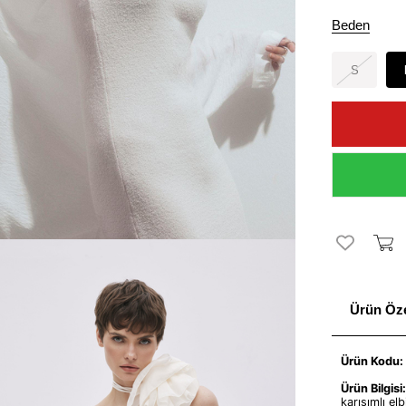
Beden
S
Ürün Özel
Ürün Kodu:
Ürün Bilgisi
karışımlı elb