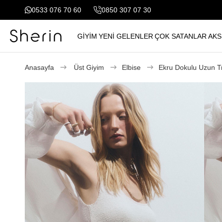
0533 076 70 60
0850 307 07 30
GİYİM
YENİ GELENLER
ÇOK SATANLAR
AKS
Anasayfa
Üst Giyim
Elbise
Ekru Dokulu Uzun Tr