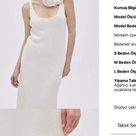
Kumaş Bilgi
Model Ölçül
Model Bede
Modelin üze
Bedenler ar
S Beden Ölç
M Beden Öl
L Beden Ölç
Yıkama Tali
Ağartıcı ku
sıcaklıkta t
Stüdyo çekim
Taksit Se