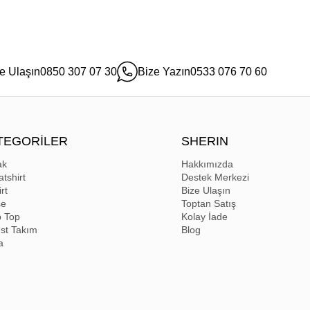
e Ulaşın
0850 307 07 30
Bize Yazın
0533 076 70 60
TEGORİLER
SHERIN
ak
Hakkımızda
tshirt
Destek Merkezi
rt
Bize Ulaşın
se
Toptan Satış
p Top
Kolay İade
Üst Takım
Blog
a