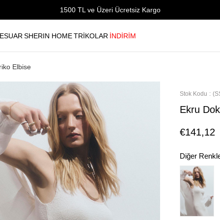
1500 TL ve Üzeri Ücretsiz Kargo
ESUAR
SHERIN HOME
TRİKOLAR
İNDİRİM
iko Elbise
Stok Kodu
(S
Ekru Dok
€141,12
Diğer Renkl