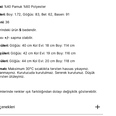
si:
%40 Pamuk %60 Polyester
eri:
Boy: 1.72, Göğüs: 83, Bel: 62, Basen: 91
ni:
36
rindeki ürün
S
bedendir.
ası
+/-
sapma olabilir.
üleri:
Göğüs: 40 cm Kol Evi: 18 cm Boy: 114 cm
çüleri:
Göğüs: 42 cm Kol Evi: 19 cm Boy: 116 cm
üleri:
Göğüs: 44 cm Kol Evi: 20 cm Boy: 118 cm
matı:
Maksimum 30°C sıcaklıkta tersten hassas yıkayınız.
llanmayınız. Kurutucuda kurutulmaz. Sererek kurutunuz. Düşük
ersten ütüleyiniz.
lerinde renkler ışık farklılığından dolayı değişiklik gösterebilir.
çenekleri