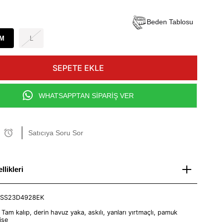
Beden Tablosu
M
L
WHATSAPPTAN SİPARİŞ VER
Satıcıya Soru Sor
likleri
SS23D4928EK
:
Tam kalıp, derin havuz yaka, askılı, yanları yırtmaçlı, pamuk
ise