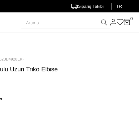
Sipariş Takibi
TR
0
S23D4928EK)
ulu Uzun Triko Elbise
er