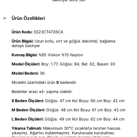
Ürün Özellikleri
Ürün Kodu:
SS23CT4726CA
Ürün Bilgisi:
Uzun kollu, sırt ve göğüs dekolteli, bağlama
detaylı büstiyer
Kumaş Bilgisi:
%85 Viskon %15 Naylon
Model Ölçüleri:
Boy: 1.77, Göğüs: 84, Bel: 62, Basen: 93
Model Bedeni:
36
Modelin üzerindeki ürün
S
bedendir.
Bedenler arası
+/-
sapma olabilir.
S Beden Ölçüleri:
Göğüs: 47 cm Kol Boyu: 60 cm Boy: 42 cm
M Beden Ölçüleri:
Göğüs: 48 cm Kol Boyu: 61 cm Boy: 43 cm
L Beden Ölçüleri:
Göğüs: 49 cm Kol Boyu: 62 cm Boy: 44 cm
Yıkama Talimatı:
Maksimum 30°C sıcaklıkta tersten hassas
yıkayınız. Ağartıcı kullanmayınız. Kurutucuda kurutulmaz.