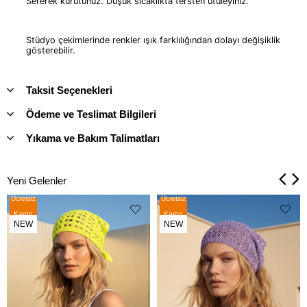
Sererek kurutunuz. Düşük sıcaklıkta tersten ütüleyiniz.
Stüdyo çekimlerinde renkler ışık farklılığından dolayı değişiklik
gösterebilir.
Taksit Seçenekleri
Ödeme ve Teslimat Bilgileri
Yıkama ve Bakım Talimatları
Yeni Gelenler
Ücretsiz
Ücretsiz
Kargo
Kargo
NEW
NEW